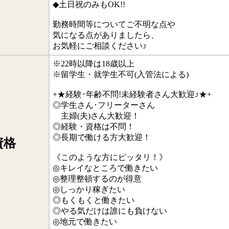
◆土日祝のみもOK!!
勤務時間等についてご不明な点や
気になる点がありましたら、
お気軽にご相談ください♪
※22時以降は18歳以上
※留学生・就学生不可(入管法による)
+★経験･年齢不問!未経験者さん大歓迎♪★+
◎学生さん･フリーターさん
主婦(夫)さん大歓迎！
◎経験・資格は不問！
◎長期で働ける方大歓迎！
資格
《このような方にピッタリ！》
◎キレイなところで働きたい
◎整理整頓するのが得意
◎しっかり稼ぎたい
◎もくもくと働きたい
◎やる気だけは誰にも負けない
◎地元で働きたい