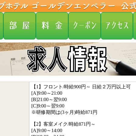
【1】フロント/時給900円～ 日給２万円以上可
[A]9:00～21:00
[B]21:00～翌9:00
[C]9:00～翌9:00
※研修期間は(3ヶ月)時給871円
【2】客室メイク/時給871円～
[A]9:00～14:00