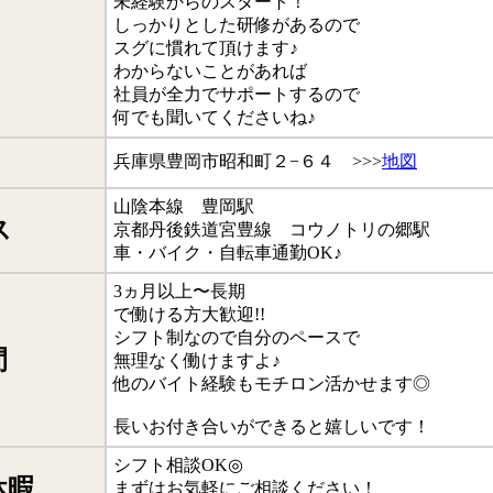
未経験からのスタート！
しっかりとした研修があるので
スグに慣れて頂けます♪
わからないことがあれば
社員が全力でサポートするので
何でも聞いてくださいね♪
兵庫県豊岡市昭和町２−６４ >>>
地図
山陰本線 豊岡駅
ス
京都丹後鉄道宮豊線 コウノトリの郷駅
車・バイク・自転車通勤OK♪
3ヵ月以上〜長期
で働ける方大歓迎!!
シフト制なので自分のペースで
間
無理なく働けますよ♪
他のバイト経験もモチロン活かせます◎
長いお付き合いができると嬉しいです！
シフト相談OK◎
休暇
まずはお気軽にご相談ください！