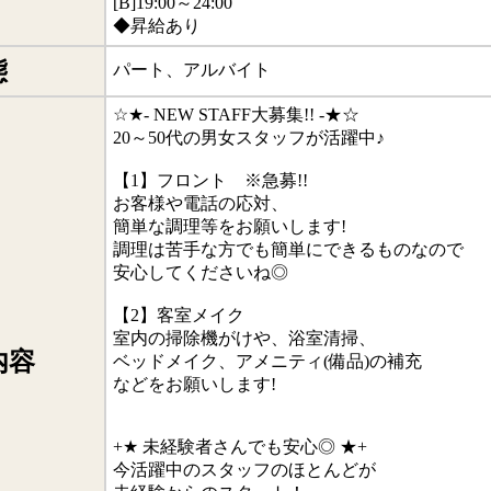
[B]19:00～24:00
◆昇給あり
態
パート、アルバイト
☆★- NEW STAFF大募集!! -★☆
20～50代の男女スタッフが活躍中♪
【1】フロント ※急募!!
お客様や電話の応対、
簡単な調理等をお願いします!
調理は苦手な方でも簡単にできるものなので
安心してくださいね◎
【2】客室メイク
室内の掃除機がけや、浴室清掃、
内容
ベッドメイク、アメニティ(備品)の補充
などをお願いします!
+★ 未経験者さんでも安心◎ ★+
今活躍中のスタッフのほとんどが